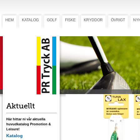
HEM
KATALOG
GOLF
FISKE
KRYDDOR
ÖVRIGT
NY
Spinnare Tuna Lax förp
Spinnare Tuna Lax
En tung, 25 g, och lättkastad spinnare från
Myran. Kropp i mässing, svart eller orange
samt försedd med röd dunkrok. Bra spinnar
för lax och öring.
Ladda ner mall med tryckstorlek
Aktuellt
Här hittar ni vår aktuella
huvudkatalog Promotion &
Leisure!
Katalog