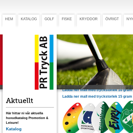
HEM
KATALOG
GOLF
FISKE
KRYDDOR
ÖVRIGT
NY
Spinnare sked
Spinnare Wipp
Välkända spinnaren Myran Wipp har goda
fångstegenskaper och skedens utformning
bär upp kroppen perfekt. M
onterad med
hypervass dunkrok och Myrans egen
lockande
ljudkonstruktion. Kroppen anpass
efter er logotyp eller efter
dina önskemål.
Inklusive flerfärgstryck.
Ladda ner mall med tryckstorlek 10 gram
Ladda ner mall med tryckstorlek 15 gram
Aktuellt
Här hittar ni vår aktuella
huvudkatalog Promotion &
Leisure!
Katalog