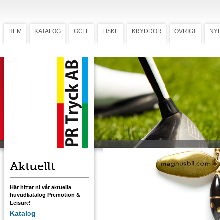
HEM
KATALOG
GOLF
FISKE
KRYDDOR
ÖVRIGT
NY
Spinnare Panter Loose
Spinnare Panter
Kompakt och lättkastad spinnare, 15 g, för
harr, öring, röding och lax med Myrans unik
bygel. Svart överdel och guldprickig underd
samt guldkrok.
Ladda ner mall med tryckstorlek
Aktuellt
Här hittar ni vår aktuella
huvudkatalog Promotion &
Leisure!
Katalog