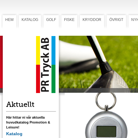
HEM
KATALOG
GOLF
FISKE
KRYDDOR
ÖVRIGT
NY
Digital våg 50
Digital våg 50
Praktisk våg som väger allt från fångsten till
resväskan, från 10 gram till 50 kg. Förädlas
med tampotryck. Tryckyta 25x10 mm.
Ladda ner mall med tryckstorlek
Aktuellt
Här hittar ni vår aktuella
huvudkatalog Promotion &
Leisure!
Katalog