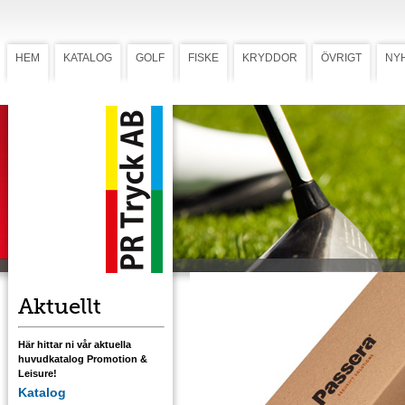
HEM
KATALOG
GOLF
FISKE
KRYDDOR
ÖVRIGT
NY
Miljöask
Miljöask
Kartongen är producerad av 100% returfiber
Passar alla våra meteset, spinnare och
skeddrag. Kan även fås i vit kartong. Välj m
eller utan tryckt omslag.
Aktuellt
Här hittar ni vår aktuella
huvudkatalog Promotion &
Leisure!
Katalog