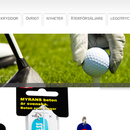
KRYDDOR
ÖVRIGT
NYHETER
ÅTERFÖRSÄLJARE
LEGOTRYC
g DURI
rag Duri
Ladda ner högupplöst bild
uri, 10 g. attraherar fisken med sin
g. Ett skeddrag för de flesta
verkad kvalité från Myran.
 mall med tryckstorlek