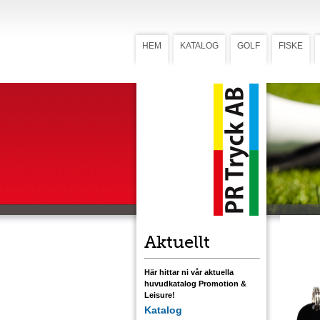
HEM
KATALOG
GOLF
FISKE
Skeddra
Skedd
Skeddrag D
livliga gån
fiskarter!
Svensktill
Ladda ner
Aktuellt
Här hittar ni vår aktuella
huvudkatalog Promotion &
Leisure!
Katalog