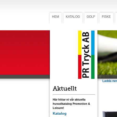
HEM
KATALOG
GOLF
FISKE
Sommarl
Somm
750)
Två kryddb
valfria olj
burkarna 
etikett 90
standardet
svart eller
Ladda ner
Aktuellt
Här hittar ni vår aktuella
huvudkatalog Promotion &
Leisure!
Katalog