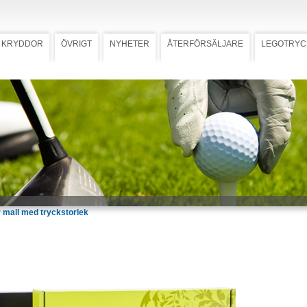
KRYDDOR
ÖVRIGT
NYHETER
ÅTERFÖRSÄLJARE
LEGOTRYC
åda Deluxe
Ladda ner högupplöst bild
ar Deluxe (Art.
urkar med valfri smak samt två
or. Priset inkluderar tryck på de två
på standard- eller egendesignad
 x 74 mm. Oljan levereras med
ikett utan logotyp. Asken kan fås
 grön.
 mall med tryckstorlek