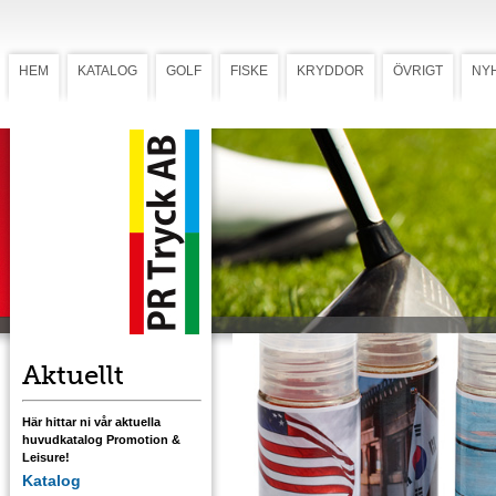
HEM
KATALOG
GOLF
FISKE
KRYDDOR
ÖVRIGT
NY
Kryddburkar med världens smaker
Kryddburkar med
världens smaker
Alla grillkryddor passar lika bra till nöt, fläsk,
fågel, fisk och grönsaker.
Aktuellt
Här hittar ni vår aktuella
huvudkatalog Promotion &
Leisure!
Katalog