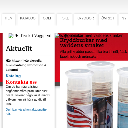
HEM
KATALOG
GOLF
FISKE
KRYDDOR
ÖVRIGT
NY
Kryddburkar med världens smaker
Kryddburkar med
världens smaker
Aktuellt
Alla grillkryddor passar lika bra till nöt, fläsk,
fågel, fisk och grönsaker.
Här hittar ni vår aktuella
huvudkatalog Promotion &
Leisure!
Katalog
Kontakta oss
Om du har några frågor
angående våra produkter eller
om du saknar något är du varmt
välkommen att höra av dig till
oss.
Du hittar våra kontaktuppgifter
här.