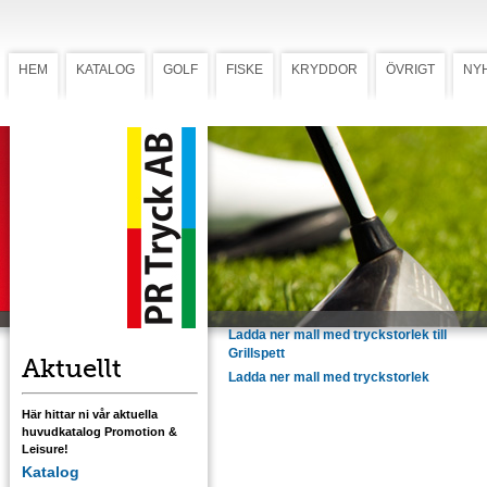
HEM
KATALOG
GOLF
FISKE
KRYDDOR
ÖVRIGT
NY
Grilltub
Grilltub
Vår populära papperstub med två stycken
grillspett samt en grilltermometer som
levereras i en 65 cm lång papperstub.
Förädlas med tryck på termometern och
grillspetten.
Mot tillägg kan även tuben förses med en
etikett i flerfärgstryck 90x74 mm.
Ladda ner mall med tryckstorlek till
Grillspett
Aktuellt
Ladda ner mall med tryckstorlek
Här hittar ni vår aktuella
huvudkatalog Promotion &
Leisure!
Katalog