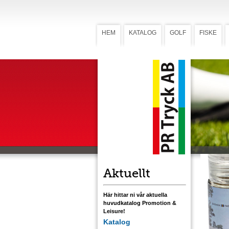
HEM
KATALOG
GOLF
FISKE
Kryddkv
Krydd
smak
Grillkrydd
Salladskr
Aktuellt
Här hittar ni vår aktuella
huvudkatalog Promotion &
Leisure!
Katalog