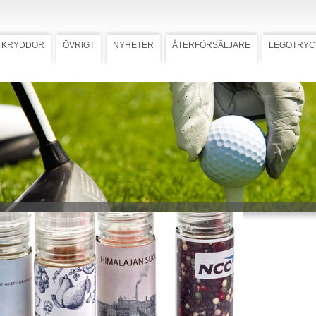
KRYDDOR
ÖVRIGT
NYHETER
ÅTERFÖRSÄLJARE
LEGOTRYC
arnar med 4 smaker
kvarnar med 4
Ladda ner högupplöst bild
er
a, Pepparmix, Himalayasalt,
ydda