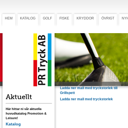
HEM
KATALOG
GOLF
FISKE
KRYDDOR
ÖVRIGT
NY
Grilltub
Grilltub
Vår populära papperstub med två stycken
grillspett samt en grilltermometer som
levereras i en 65 cm lång papperstub.
Förädlas med tryck på termometern och
grillspetten.
Mot tillägg kan även tuben förses med en
etikett i flerfärgstryck 90x74 mm.
Ladda ner mall med tryckstorlek till
Grillspett
Aktuellt
Ladda ner mall med tryckstorlek
Här hittar ni vår aktuella
huvudkatalog Promotion &
Leisure!
Katalog