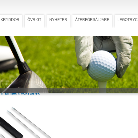
KRYDDOR
ÖVRIGT
NYHETER
ÅTERFÖRSÄLJARE
LEGOTRYC
t
Ladda ner högupplöst bild
spett
ta grillspettet med dubbla spjut som
att det du grillar snurrar runt.
erat trähandtag. Förädlas med
. Tryckyta 90x10 mm. Grillspetten
styckvis eller som paket med två
 spett i papperstub som kan förädlas
tt, 90x74 mm.
 mall med tryckstorlek