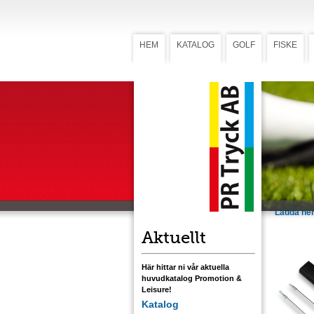
HEM
KATALOG
GOLF
FISKE
Grillspet
Grill
Det perfek
förhindrar 
Svartlack
tampotryck
levereras 
eller fyra
med etike
Ladda ner
Aktuellt
Här hittar ni vår aktuella
huvudkatalog Promotion &
Leisure!
Katalog