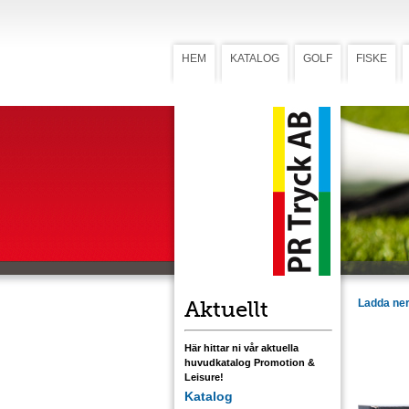
HEM
KATALOG
GOLF
FISKE
BBQ De
BBQ 
700)
Tre kryddb
samt en ol
burkarna 
etikett 90
standardet
svart eller
Aktuellt
Ladda ner
Här hittar ni vår aktuella
huvudkatalog Promotion &
Leisure!
Katalog