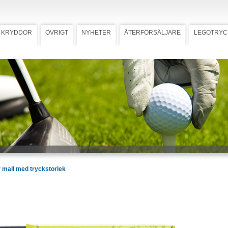
KRYDDOR
ÖVRIGT
NYHETER
ÅTERFÖRSÄLJARE
LEGOTRYC
luxe
Ladda ner högupplöst bild
Deluxe (Art.
urkar med valfri smak från vår lista
ja. Priset inkluderar tryck på de tre
på standard- eller egendesignad
 x 74 mm. Oljan levereras med
ikett utan logotyp. Asken kan fås
 grön.
 mall med tryckstorlek