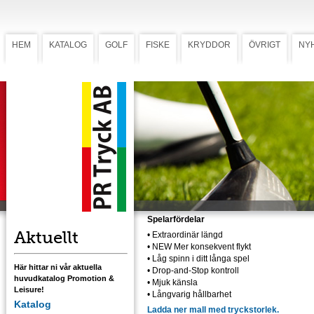
HEM
KATALOG
GOLF
FISKE
KRYDDOR
ÖVRIGT
NY
Titleist Pro V1x Dussin
Titleist Pro V1x
— Total prestanda för alla golfare
Med nya Titleist Pro V1x kommer du upplev
mer konsekvent bollflykt, extraordinär längd
med hög launch och låg spinn i ditt långa
spel, Drop-and-Stop kontroll på greenerna,
mjuk känsla och långvarig hållbarhet.
Spelarfördelar
Aktuellt
•
Extraordinär längd
•
NEW Mer konsekvent flykt
•
Låg spinn i ditt långa spel
Här hittar ni vår aktuella
•
Drop-and-Stop kontroll
huvudkatalog Promotion &
•
Mjuk känsla
Leisure!
•
Långvarig hållbarhet
Katalog
Ladda ner mall med tryckstorlek.