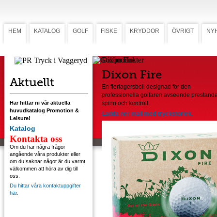
HEM
KATALOG
GOLF
FISKE
KRYDDOR
ÖVRIGT
NY
Dixon Fire
Dixon Fire
Aktuellt
En flerlagersboll designad för den
professionella golfaren avseende prestanda
Här hittar ni vår aktuella
spinn och kontroll.
huvudkatalog Promotion &
Ladda ner mall med tryckstorlek.
Leisure!
Katalog
Kontakta oss
Om du har några frågor
angående våra produkter eller
om du saknar något är du varmt
välkommen att höra av dig till
oss.
Du hittar våra kontaktuppgifter
här.