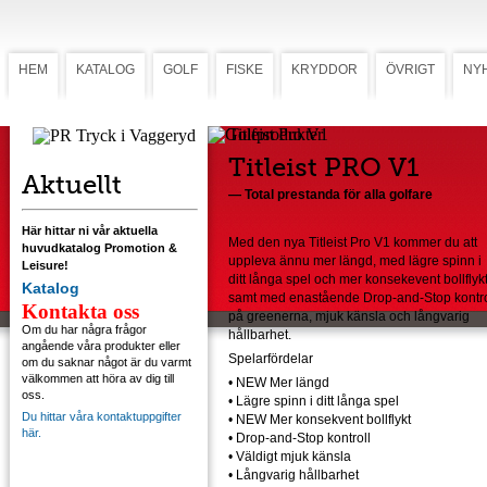
HEM
KATALOG
GOLF
FISKE
KRYDDOR
ÖVRIGT
NY
Titleist Pro V1
Titleist PRO V1
Aktuellt
— Total prestanda för alla golfare
Här hittar ni vår aktuella
Med den nya Titleist Pro V1 kommer du att
huvudkatalog Promotion &
uppleva ännu mer längd, med lägre spinn i
Leisure!
ditt långa spel och mer konsekevent bollflykt
Katalog
samt med enastående Drop-and-Stop kontro
Kontakta oss
på greenerna, mjuk känsla och långvarig
Om du har några frågor
hållbarhet.
angående våra produkter eller
Spelarfördelar
om du saknar något är du varmt
välkommen att höra av dig till
•
NEW Mer längd
oss.
•
Lägre spinn i ditt långa spel
Du hittar våra kontaktuppgifter
•
NEW Mer konsekvent bollflykt
här.
•
Drop-and-Stop kontroll
•
Väldigt mjuk känsla
•
Långvarig hållbarhet