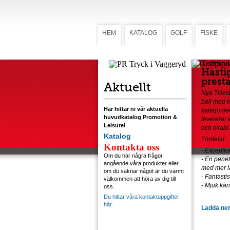
HEM
KATALOG
GOLF
FISKE
TourSpe
Hasti
prest
Aktuellt
Nya Titleis
boll med i
Här hittar ni vår aktuella
kategoril
huvudkatalog Promotion &
levererar 
Leisure!
och exakt 
Katalog
Fördelar:
Kontakta oss
- Exceptio
Om du har några frågor
- En penet
angående våra produkter eller
med mer l
om du saknar något är du varmt
- Fantasti
välkommen att höra av dig till
- Mjuk kän
oss.
Du hittar våra kontaktuppgifter
här.
Ladda ner