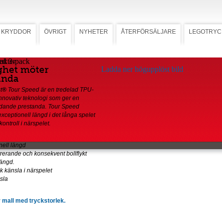
KRYDDOR
ÖVRIGT
NYHETER
ÅTERFÖRSÄLJARE
LEGOTRYC
ed 3-pack
ghet möter
Ladda ner högupplöst bild
anda
t
®
Tour Speed är en tredelad TPU-
nnovativ teknologi som ger en
edande prestanda. Tour Speed
exceptionell längd i det långa spelet
kontroll i närspelet.
nell längd
rerande och konsekvent bollflykt
ängd.
sk känsla i närspelet
sla
 mall med tryckstorlek.