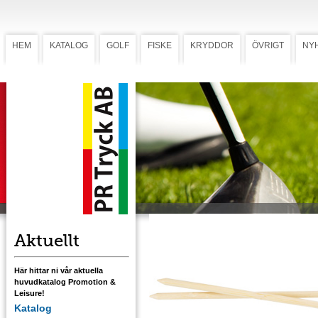
HEM
KATALOG
GOLF
FISKE
KRYDDOR
ÖVRIGT
NY
Restaurangpeg
Restaurangpeg 7”
(Art.
108)
Det perfekta tillbehöret till golfrestaurangen,
både för hamburgaren och Club-sandwiche
Tillverkad av bambu, 7” / 18 cm.
Aktuellt
Här hittar ni vår aktuella
huvudkatalog Promotion &
Leisure!
Katalog