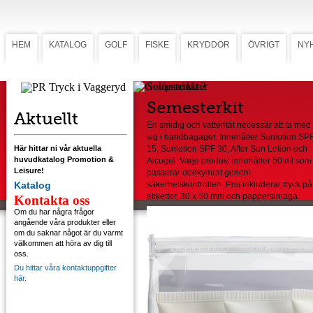
HEM
KATALOG
GOLF
FISKE
KRYDDOR
ÖVRIGT
NY
Semesterkit 2
Semesterkit
Aktuellt
En smidig och vattentät necessär att ta med
sig i handbagaget. Innehåller Sunlotion SP
Här hittar ni vår aktuella
15, Sunlotion SPF 30, After Sun Lotion och
huvudkatalog Promotion &
Alcogel. Varje produkt innehåller 50 ml som
Leisure!
passerar obekymrat genom
Katalog
säkerhetskontrollen. Pris inkluderar tryck på
etiketter, 30 x 50 mm och pappersinlaga.
Kontakta oss
Om du har några frågor
angående våra produkter eller
om du saknar något är du varmt
välkommen att höra av dig till
oss.
Du hittar våra kontaktuppgifter
här.