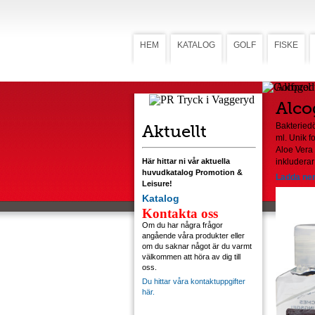
HEM
KATALOG
GOLF
FISKE
Alcogel
Alco
Aktuellt
Bakteried
ml. Unik f
Aloe Vera 
Här hittar ni vår aktuella
inkluderar
huvudkatalog Promotion &
Ladda ner
Leisure!
Katalog
Kontakta oss
Om du har några frågor
angående våra produkter eller
om du saknar något är du varmt
välkommen att höra av dig till
oss.
Du hittar våra kontaktuppgifter
här.