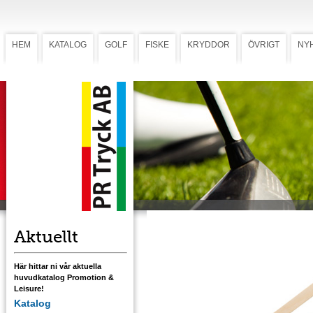
HEM
KATALOG
GOLF
FISKE
KRYDDOR
ÖVRIGT
NY
Drinkpinne
Drinkpinne
Miljövänlig drinkpinne i björk. Kan förädlas
genom tryck på både pinne och huvud.
Drinkpinen är 180 mm lång och huvudet är
22 mm. Tryckstorlek: huvud Ø 21 mm, pinne
4,5 x 40 mm.
Aktuellt
Här hittar ni vår aktuella
huvudkatalog Promotion &
Leisure!
Katalog