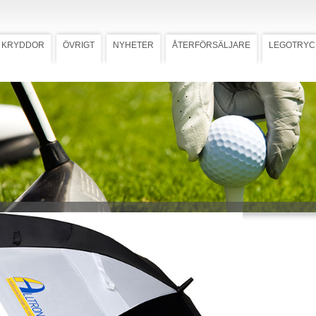
KRYDDOR
ÖVRIGT
NYHETER
ÅTERFÖRSÄLJARE
LEGOTRYC
Ladda ner högupplöst bild
ply
st golfparaply med dubbla paneler i
lon som klarar väder och vind.
vart fiberglas och ergonomiskt
grepp i gummi. Diameter 163 cm.
har sex svarta och två vita paneler
as med transfertryck.
 mall med tryckstorlek