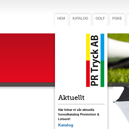
HEM
KATALOG
GOLF
FISKE
Paraply
Para
Ett generö
kraftig ny
Stomme i s
utformat 
Paraplyet 
som förädl
Ladda ner
Aktuellt
Här hittar ni vår aktuella
huvudkatalog Promotion &
Leisure!
Katalog