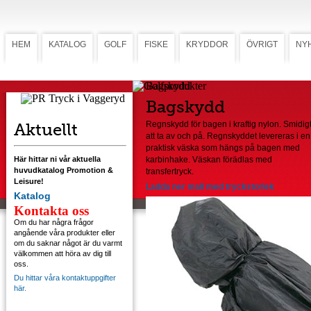
HEM
KATALOG
GOLF
FISKE
KRYDDOR
ÖVRIGT
NY
Bagskydd
Bagskydd
Aktuellt
Regnskydd för bagen i kraftig nylon. Smidig
att ta av och på. Regnskyddet levereras i en
praktisk väska som hängs på bagen med
Här hittar ni vår aktuella
karbinhake. Väskan förädlas med
huvudkatalog Promotion &
transfertryck.
Leisure!
Ladda ner mall med tryckstorlek
Katalog
Kontakta oss
Om du har några frågor
angående våra produkter eller
om du saknar något är du varmt
välkommen att höra av dig till
oss.
Du hittar våra kontaktuppgifter
här.