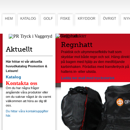
HEM
KATALOG
GOLF
FISKE
KRYDDOR
ÖVRIGT
NY
Regnhatt
Regnhatt
Aktuellt
Praktisk och utrymmeseffektiv hatt som
skyddar mot både regn och sol. Häng direkt
Här hittar ni vår aktuella
på bagen med hjälp av den medföljande
huvudkatalog Promotion &
karbinhaken. Förädlas med transfertryck på
Leisure!
hattens in- eller utsida.
Katalog
Ladda ner mall med tryckstorlek
Kontakta oss
Om du har några frågor
angående våra produkter eller
om du saknar något är du varmt
välkommen att höra av dig till
oss.
Du hittar våra kontaktuppgifter
här.