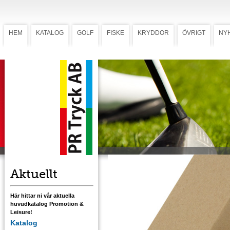
HEM
KATALOG
GOLF
FISKE
KRYDDOR
ÖVRIGT
NY
Startkit 20 Miljö
Startkit 20 Miljö
Startkit i pappersask med 20 stycken 1-
färgstryckta peggar.
Ladda ner mall med tryckstorlek 2 1/8"
Ladda ner mall med tryckstorlek 2 3/4"
Ladda ner mall med tryckstorlek 3 1/4"
Ladda ner mall med tryckstorlek 4"
Aktuellt
Här hittar ni vår aktuella
huvudkatalog Promotion &
Leisure!
Katalog