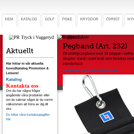
HEM
KATALOG
GOLF
FISKE
KRYDDOR
ÖVRIGT
NY
Pegband
Pegband (Art. 232)
Aktuellt
Ett smidigt pegband med 16 peggar i valfria
längder. Band i svart textil som förädlas me
Här hittar ni vår aktuella
transfertryck.
huvudkatalog Promotion &
Ladda ner mall med tryckstorlek
Leisure!
Katalog
Kontakta oss
Om du har några frågor
angående våra produkter eller
om du saknar något är du varmt
välkommen att höra av dig till
oss.
Du hittar våra kontaktuppgifter
här.