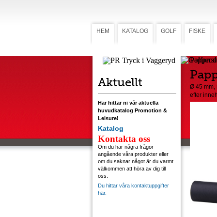
HEM
KATALOG
GOLF
FISKE
Papperst
Papp
Aktuellt
Ø 45 mm,
efter inneh
Här hittar ni vår aktuella
huvudkatalog Promotion &
Leisure!
Katalog
Kontakta oss
Om du har några frågor
angående våra produkter eller
om du saknar något är du varmt
välkommen att höra av dig till
oss.
Du hittar våra kontaktuppgifter
här.