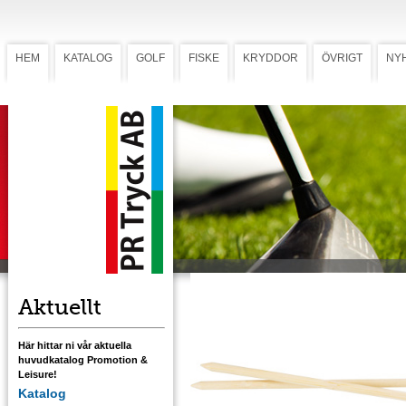
HEM
KATALOG
GOLF
FISKE
KRYDDOR
ÖVRIGT
NY
Restaurangpeg
Restaurangpeg 7" (Art. 108)
Det perfekta tillbehöret till golfrestaurangen,
både för hamburgaren och Club-sandwiche
Tillverkad av bambu.
Ladda ner mall med tryckstorlek.
Aktuellt
Här hittar ni vår aktuella
huvudkatalog Promotion &
Leisure!
Katalog