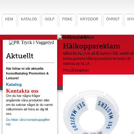
HEM
KATALOG
GOLF
FISKE
KRYDDOR
ÖVRIGT
NY
Hålkoppsreklam
Hålkoppsreklam
Aktuellt
Målet för ALLA är att få bollen i hål, varför vå
enkla geniala hålkoppsreklam kommer att
noteras av ALLA.
Här hittar ni vår aktuella
Pris på begäran.
huvudkatalog Promotion &
Leisure!
Katalog
Kontakta oss
Om du har några frågor
angående våra produkter eller
om du saknar något är du varmt
välkommen att höra av dig till
oss.
Du hittar våra kontaktuppgifter
här.