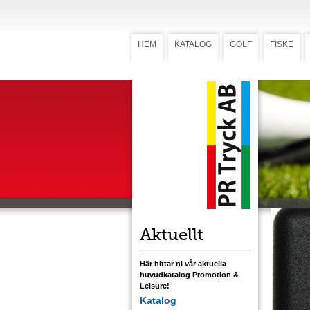
HEM
KATALOG
GOLF
FISKE
Klubbre
Klub
Com
Klubbreng
respektive 
rengöring 
flerfärgst
Ladda ner
Aktuellt
Här hittar ni vår aktuella
huvudkatalog Promotion &
Leisure!
Katalog