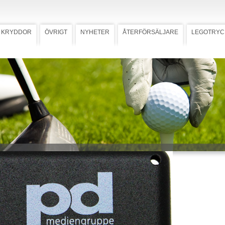
KRYDDOR
ÖVRIGT
NYHETER
ÅTERFÖRSÄLJARE
LEGOTRYC
ngörare Combo Black
Ladda ner högupplöst bild
brengörare
bo
örare med två borstar i mässing
nylon. Rensstift för effektiv
av skårorna. Förädlas med en- eller
ryck på en sida. Tryckyta 33x19 mm.
 mall med tryckstorlek