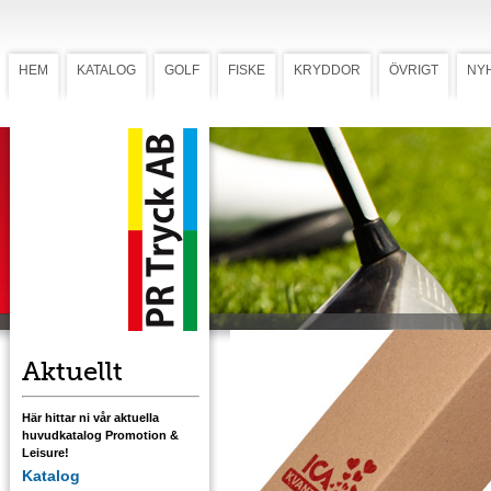
HEM
KATALOG
GOLF
FISKE
KRYDDOR
ÖVRIGT
NY
Tee Kit I
Tee Kit I (Art.nr 220)
Startkit i miljöask med golfboll och nio pegg
2 3/4 (70 mm). Kitet förädlas med 1-färgstryc
boll och peggar. Flerfärgstryck mot tillägg
Aktuellt
Här hittar ni vår aktuella
huvudkatalog Promotion &
Leisure!
Katalog