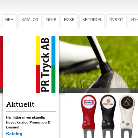
HEM
KATALOG
GOLF
FISKE
KRYDDOR
ÖVRIGT
NY
Greenlagare PF 750
Greenlagare PF 750
Greenlagare med stilettfunktion. Förädlas
med flerfärgstryck på Ø 25 mm
markeringsknapp. Välj variant; slät, dimple-
mönstrad eller gjuten.
Ladda ner mall med tryckstorlek
Aktuellt
Här hittar ni vår aktuella
huvudkatalog Promotion &
Leisure!
Katalog