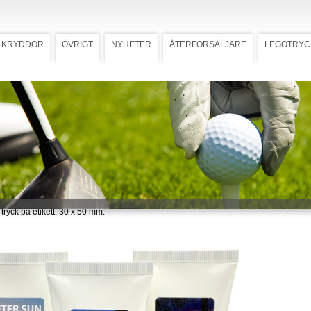
KRYDDOR
ÖVRIGT
NYHETER
ÅTERFÖRSÄLJARE
LEGOTRYC
n Lotion
Ladda ner högupplöst bild
r Sun Lotion
 478)
 lotion med lugnande och
de effekt på solbränd hud. Pro
5 – stärker och återuppbygger
uktur. Vitamin E – förebyggor rynkor
r mot UV-strålar. Aloe Vera Extract
inflammatoriska egenskaper. Priset
 tryck på etikett, 30 x 50 mm.