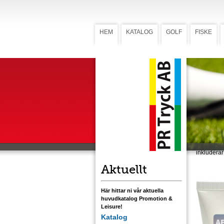
HEM
KATALOG
GOLF
FISKE
After Su
Afte
(Art.
50 ml. En
återfuktan
Vitamin B
hudens str
och skydda
– har anti
inkluderar
Aktuellt
Här hittar ni vår aktuella
huvudkatalog Promotion &
Leisure!
Katalog