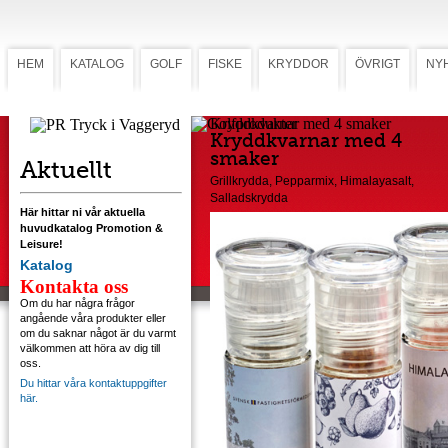
HEM
KATALOG
GOLF
FISKE
KRYDDOR
ÖVRIGT
NY
Kryddkvarnar med 4 smaker
Kryddkvarnar med 4
smaker
Aktuellt
Grillkrydda, Pepparmix, Himalayasalt,
Salladskrydda
Här hittar ni vår aktuella
huvudkatalog Promotion &
Leisure!
Katalog
Kontakta oss
Om du har några frågor
angående våra produkter eller
om du saknar något är du varmt
välkommen att höra av dig till
oss.
Du hittar våra kontaktuppgifter
här.