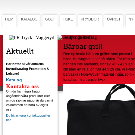
HEM
KATALOG
GOLF
FISKE
KRYDDOR
ÖVRIGT
NY
Bärbar grill - Bag
Bärbar grill
Aktuellt
Den optimala bärbara grillen som passar i
bilen, husvagnen eller på båten. Tar liten pl
Här hittar ni vår aktuella
när den inte används, storlek: 46 x 42 x 3,5
huvudkatalog Promotion &
cm med en rejäl grillyta 44 x 29 cm. Praktisk
Leisure!
bärväska i Non-Wovenmaterial ingår, som 
Katalog
förädlas med transfertryck.
Kontakta oss
Om du har några frågor
angående våra produkter eller
om du saknar något är du varmt
välkommen att höra av dig till
oss.
Du hittar våra kontaktuppgifter
här.