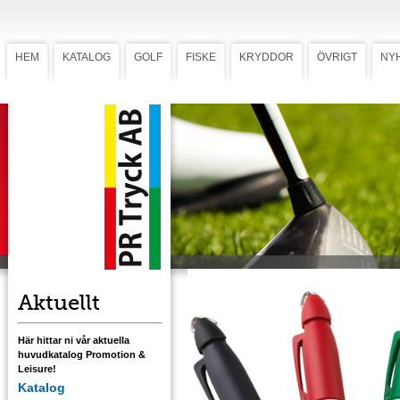
HEM
KATALOG
GOLF
FISKE
KRYDDOR
ÖVRIGT
NY
MiniMarker
Märkpenna
MiniMarker
Märkpenna för märkning av bollar. Förädlas
med en- eller tvåfärgstryck. Komplettera gä
med JoJo.
Ladda ner mall med tryckstorlek.
Aktuellt
Här hittar ni vår aktuella
huvudkatalog Promotion &
Leisure!
Katalog