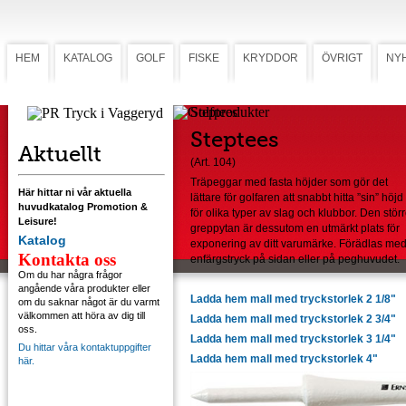
HEM
KATALOG
GOLF
FISKE
KRYDDOR
ÖVRIGT
NY
Steptees
Steptees
Aktuellt
(Art. 104)
Träpeggar med fasta höjder som gör det
Här hittar ni vår aktuella
lättare för golfaren att snabbt hitta ”sin” höjd
huvudkatalog Promotion &
för olika typer av slag och klubbor. Den stör
Leisure!
greppytan är dessutom en utmärkt plats för
Katalog
exponering av ditt varumärke. Förädlas me
Kontakta oss
enfärgstryck på sidan eller på peghuvudet.
Om du har några frågor
angående våra produkter eller
Ladda hem mall med tryckstorlek 2 1/8"
om du saknar något är du varmt
välkommen att höra av dig till
Ladda hem mall med tryckstorlek 2 3/4"
oss.
Ladda hem mall med tryckstorlek 3 1/4"
Du hittar våra kontaktuppgifter
Ladda hem mall med tryckstorlek 4"
här.