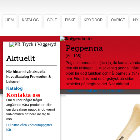
HEM
KATALOG
GOLF
FISKE
KRYDDOR
ÖVRIGT
NY
Pegpenna
Pegpenna
Aktuellt
(Art. 135)
Peg och penna i ett (och ja, du kan använd
den vid utslaget…)
M
iljövänlig penna i hård
Här hittar ni vår aktuella
björk för god funktion och hållbarhet.
2 ¾ / 
huvudkatalog Promotion &
mm. Förädlas med enfärgstryck på sidan
Leisure!
och/eller på peghuvudet. Naturfärgad.
Katalog
Ladda ner mall med tryckstorlek.
Kontakta oss
Om du har några frågor
angående våra produkter eller
om du saknar något är du varmt
välkommen att höra av dig till
oss.
Du hittar våra kontaktuppgifter
här.