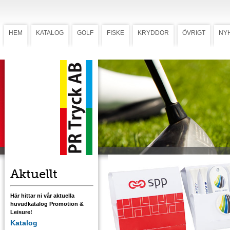
HEM
KATALOG
GOLF
FISKE
KRYDDOR
ÖVRIGT
NY
Matchbook Large
Matchbook Large
Startkit med 4 x 2
3
/
4
tr.peggar, greenlagare
PF 200 och markeringsknapp. Priset avser
enfärgstryckt innehåll och fler-färgstryckt
omslag. Flerfärgstryckt innehåll mot tillägg.
av peggarna kan, mot tillägg, bytas ut mot e
pegformad blyertspenna.
Ladda ner mall med tryckstorlek
Aktuellt
Här hittar ni vår aktuella
huvudkatalog Promotion &
Leisure!
Katalog