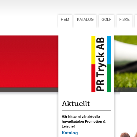
HEM
KATALOG
GOLF
FISKE
Shoecli
Shoe
Magnethål
mm som fä
flerfärgstr
dimplemön
antikbehan
kombinera
Ladda ner
Aktuellt
Här hittar ni vår aktuella
huvudkatalog Promotion &
Leisure!
Katalog