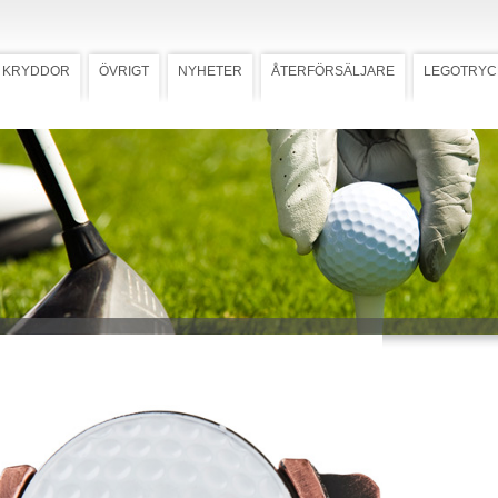
KRYDDOR
ÖVRIGT
NYHETER
ÅTERFÖRSÄLJARE
LEGOTRYC
p Koppar
Ladda ner högupplöst bild
clip
lare med markeringsknapp Ø 25
stes på skosnöret. Förädlas med
yck. Välj variant; slät eller
strad. Shoeclip kan fås som
dlad mässing eller silver och kan
s med greenlagare PF 600.
 mall med tryckstorlek