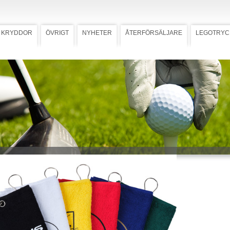
KRYDDOR
ÖVRIGT
NYHETER
ÅTERFÖRSÄLJARE
LEGOTRYC
Frotté multi
Ladda ner högupplöst bild
duk Frotté
duk, storlek 30x50 cm. Öljetten är
t placerad på långsidan så att
 kan fästas på bagen utan att
rken. Förädlas med transfertryck.
 mall med tryckstorlek