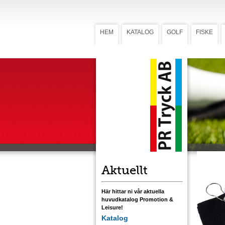
HEM
KATALOG
GOLF
FISKE
Handduk 
Hand
Frottéhand
strategisk
handduken
släpa i ma
Ladda ner
Aktuellt
Här hittar ni vår aktuella
huvudkatalog Promotion &
Leisure!
Katalog