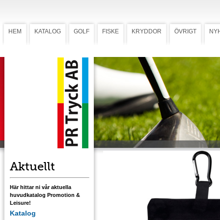
HEM
KATALOG
GOLF
FISKE
KRYDDOR
ÖVRIGT
NY
Velourbag Karbinhake
Velourbag
Karbinhake
Elegant velourbag med blixtlås och
karbinhake för enkel upphängning på
golfbagen. Förädlas med transfertryck, se
sidan 15. Storlek 140x190 mm. Tryckyta
80x80 mm.
Ladda ner mall med tryckstorlek
Aktuellt
Här hittar ni vår aktuella
huvudkatalog Promotion &
Leisure!
Katalog