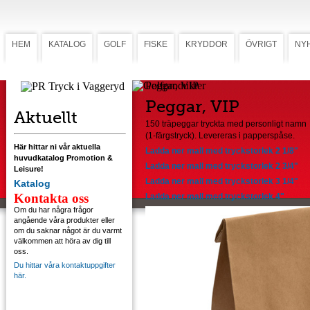
HEM
KATALOG
GOLF
FISKE
KRYDDOR
ÖVRIGT
NY
Peggar, VIP
Peggar, VIP
Aktuellt
150 träpeggar tryckta med personligt namn
(1-färgstryck). Levereras i papperspåse.
Här hittar ni vår aktuella
Ladda ner mall med tryckstorlek 2 1/8"
huvudkatalog Promotion &
Ladda ner mall med tryckstorlek 2 3/4"
Leisure!
Ladda ner mall med tryckstorlek 3 1/4"
Katalog
Kontakta oss
Ladda ner mall med tryckstorlek 4"
Om du har några frågor
angående våra produkter eller
om du saknar något är du varmt
välkommen att höra av dig till
oss.
Du hittar våra kontaktuppgifter
här.