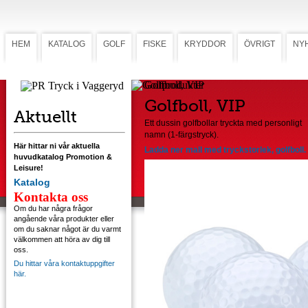
HEM
KATALOG
GOLF
FISKE
KRYDDOR
ÖVRIGT
NY
Golfboll, VIP
Golfboll, VIP
Aktuellt
Ett dussin golfbollar tryckta med personligt
namn (1-färgstryck).
Här hittar ni vår aktuella
Ladda ner mall med tryckstorlek, golfboll.
huvudkatalog Promotion &
Leisure!
Katalog
Kontakta oss
Om du har några frågor
angående våra produkter eller
om du saknar något är du varmt
välkommen att höra av dig till
oss.
Du hittar våra kontaktuppgifter
här.