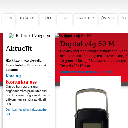
HEM
KATALOG
GOLF
FISKE
KRYDDOR
ÖVRIGT
NY
Digital våg 50 M
Digital våg 50 M
Aktuellt
Praktisk våg med integrerat måttband. Väge
och mäter allt från fångsten till resväskan, fr
Här hittar ni vår aktuella
10 gram till 50 kg. Förädlas med tampotryck
huvudkatalog Promotion &
Tryckyta 25x10 mm.
Leisure!
Ladda ner mall med tryckstorlek
Katalog
Kontakta oss
Om du har några frågor
angående våra produkter eller
om du saknar något är du varmt
välkommen att höra av dig till
oss.
Du hittar våra kontaktuppgifter
här.